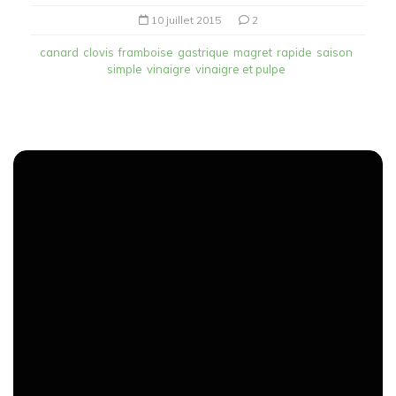
10 juillet 2015
2
canard
clovis
framboise
gastrique
magret
rapide
saison
simple
vinaigre
vinaigre et pulpe