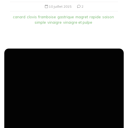
10 juillet 2015
2
canard
clovis
framboise
gastrique
magret
rapide
saison
simple
vinaigre
vinaigre et pulpe