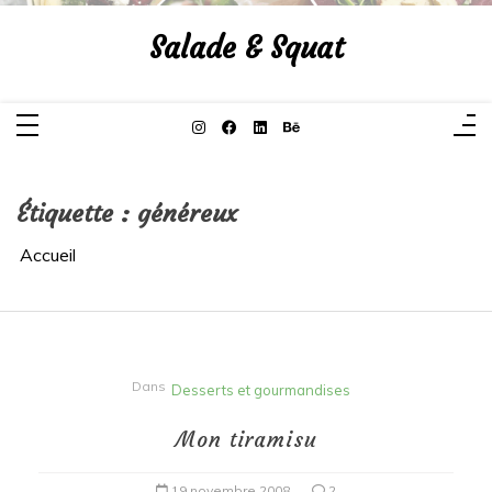
Aller
au
Salade & Squat
contenu
Étiquette :
généreux
Accueil
Dans
Desserts et gourmandises
Mon tiramisu
19 novembre 2008
2