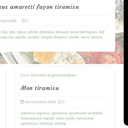
aux amaretti façon tiramisu
 mai 2016
1
e
bio
chic
citron
crème
délicieux
dessert
envie de fraises
été
carpone
rapide
recette
simple
tiramisu
vanille
verre
verrine
Dans
Recettes végétariennes
Dans
Desserts et gourmandises
Salons, rencontres et partenariats
çons,
Mon tiramisu
orange
Spaghettis aux légumes rôtis
au balsamique
19 novembre 2008
2
18 mars 2020
0
crémeux
express
généreux
gourmand
inratable
mascarpone
rapide
sans oeufs
savoureux
speculoos
tiramisu
verrine