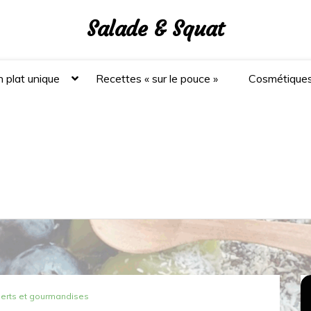
Salade & Squat
 plat unique
Recettes « sur le pouce »
Cosmétique
erts et gourmandises