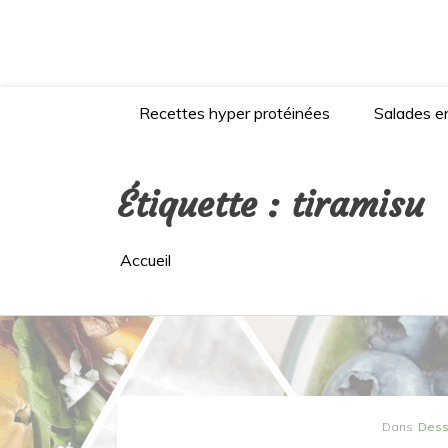
Aller
au
contenu
Recettes hyper protéinées
Salades en
Étiquette :
tiramisu
Accueil
Dans
Dess