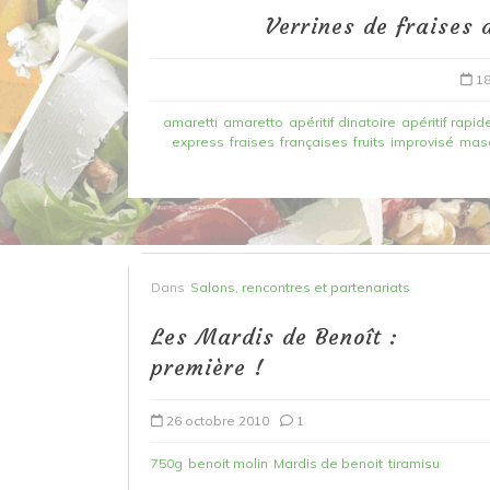
Verrines de fraises 
18
amaretti
amaretto
apéritif dinatoire
apéritif rapid
express
fraises
françaises
fruits
improvisé
mas
Dans
Recettes à base de poisson
Dans
Salons, rencontres et partenariats
Filet de merlan en 2 fa
Les Mardis de Benoît :
fondue de poireau à l’
première !
et tuile épicée
26 octobre 2010
1
6 mars 2020
0
750g
benoit molin
Mardis de benoit
tiramisu