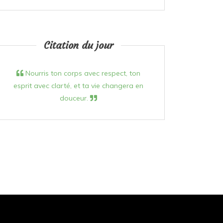
Citation du jour
Nourris ton corps avec respect, ton
esprit avec clarté, et ta vie changera en
douceur.