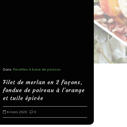
Dans
Recettes à base de poisson
Dans
Recettes
Salons, r
Filet de merlan en 2 façons,
fondue de poireau à l’orange
Spaghett
et tuile épicée
au bals
6 mars 2020
0
18 mars 202