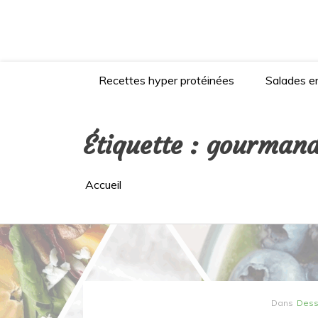
Aller
au
contenu
Recettes hyper protéinées
Salades en
Étiquette :
gourmand
Accueil
Dans
Dess