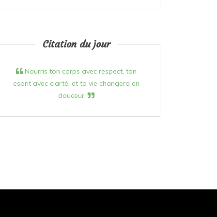
Citation du jour
Nourris ton corps avec respect, ton
esprit avec clarté, et ta vie changera en
douceur.