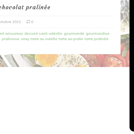
chocolat pralinée
ctobre 2010
0
ert amoureux
dessert saint valentin
gourmande
gourmandise
n
pralinoise
sexy
tarte au nutella
tarte au pralin
tarte pralinée
Dans
Recettes végétariennes
Salons, rencontres et partenariats
çons,
orange
Spaghettis aux légumes rôtis
au balsamique
18 mars 2020
0