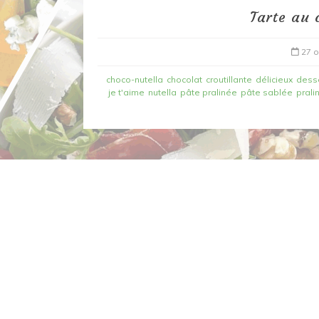
Tarte au 
27 o
choco-nutella
chocolat
croutillante
délicieux
dess
je t'aime
nutella
pâte pralinée
pâte sablée
prali
Dans
Recettes à base de poisson
Filet de merlan en 2 fa
fondue de poireau à l’
et tuile épicée
6 mars 2020
0