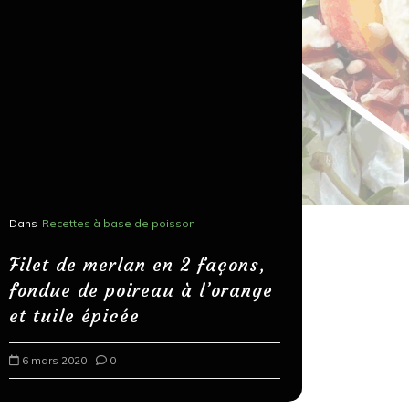
Dans
Recettes à base de poisson
Dans
Recettes
Salons, r
Filet de merlan en 2 façons,
fondue de poireau à l’orange
Spaghett
et tuile épicée
au bals
6 mars 2020
0
18 mars 202