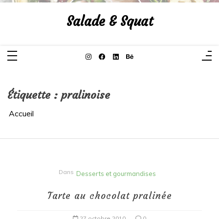
Aller
au
Salade & Squat
contenu
Étiquette :
pralinoise
Accueil
Dans
Desserts et gourmandises
Tarte au chocolat pralinée
27 octobre 2010
0