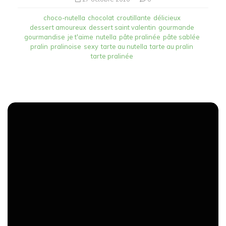
choco-nutella
chocolat
croutillante
délicieux
dessert amoureux
dessert saint valentin
gourmande
gourmandise
je t'aime
nutella
pâte pralinée
pâte sablée
pralin
pralinoise
sexy
tarte au nutella
tarte au pralin
tarte pralinée