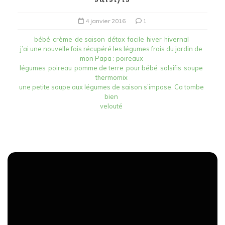
4 janvier 2016
1
bébé
crème
de saison
détox
facile
hiver
hivernal
j’ai une nouvelle fois récupéré les légumes frais du jardin de
mon Papa : poireaux
légumes
poireau
pomme de terre
pour bébé
salsifis
soupe
thermomix
une petite soupe aux légumes de saison s’impose. Ca tombe
bien
velouté