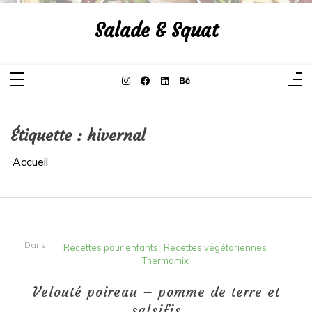
Aller
au
Salade & Squat
contenu
Étiquette :
hivernal
Accueil
Dans
Recettes pour enfants
Recettes végétariennes
Thermomix
Velouté poireau – pomme de terre et
salsifis