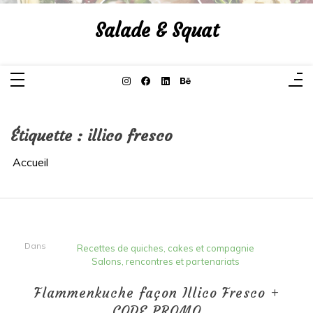
Aller
au
Salade & Squat
contenu
Étiquette :
illico fresco
Accueil
Dans
Recettes de quiches, cakes et compagnie
Salons, rencontres et partenariats
Flammenkuche façon Illico Fresco +
CODE PROMO