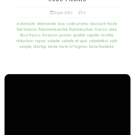
8 juin 2017
0
à domicile
allemande
box
code promo
discount
facile
fait maison
flammenkueche
flammkuchen
france
idée
illico fresco
livraison
promo
qualité
rapide
recette
réduction
repas
salade
salade et quoi
saladetkoi
salé
simple
startup
tarde
tarte à l'oignon
tarte flambée