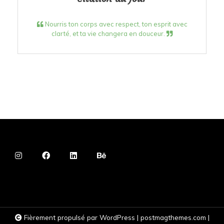
Nourris ton corps avec respect, ton esprit avec
clarté, et ta vie changera en douceur.
Fièrement propulsé par WordPress
|
postmagthemes.com
|