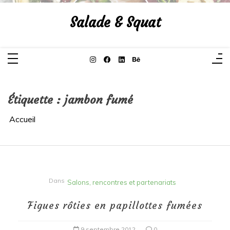
Aller
au
Salade & Squat
contenu
Étiquette :
jambon fumé
Accueil
Dans
Salons, rencontres et partenariats
Figues rôties en papillottes fumées
9 septembre 2012
0