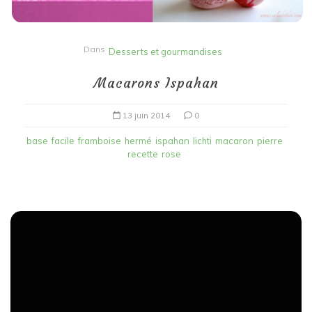
Dans
Desserts et gourmandises
Macarons Ispahan
13 juin 2014
0
base
facile
framboise
hermé
ispahan
lichti
macaron
pierre
recette
rose