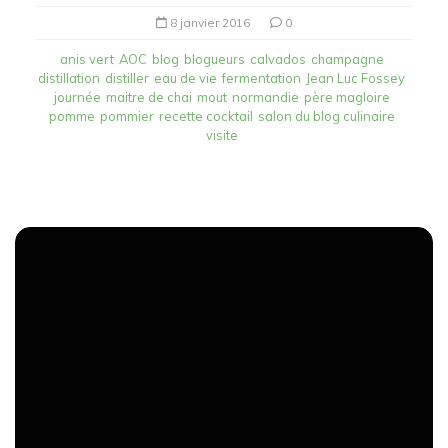
8 janvier 2016
0
anis vert
AOC
blog
blogueurs
calvados
champagne
distillation
distiller
eau de vie
fermentation
Jean Luc Fossey
journée
maitre de chai
mout
normandie
père magloire
pomme
pommier
recette cocktail
salon du blog culinaire
visite