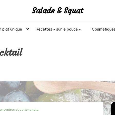
Salade & Squat
 plat unique
Recettes « sur le pouce »
Cosmétique
cktail
rencontres et partenariats