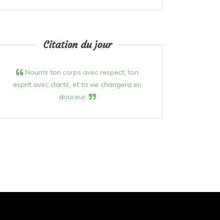
Citation du jour
Nourris ton corps avec respect, ton
esprit avec clarté, et ta vie changera en
douceur.