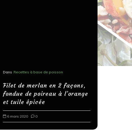
Dans
Recettes à base de poisson
Dans
Recettes
Salons, r
Filet de merlan en 2 façons,
fondue de poireau à l’orange
Spaghett
et tuile épicée
au bals
6 mars 2020
0
18 mars 202