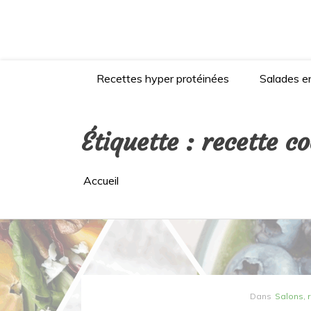
Aller
au
contenu
Recettes hyper protéinées
Salades en
Étiquette :
recette co
Accueil
Dans
Salons, 