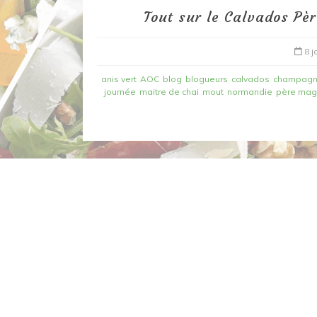
Tout sur le Calvados Pè
8 j
anis vert
AOC
blog
blogueurs
calvados
champag
journée
maitre de chai
mout
normandie
père mag
Dans
Recettes à base de poisson
Filet de merlan en 2 fa
fondue de poireau à l’
et tuile épicée
6 mars 2020
0