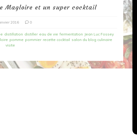
re Magloire et un super cocktail
anvier 2016
0
ne
distillation
distiller
eau de vie
fermentation
Jean Luc Fossey
loire
pomme
pommier
recette cocktail
salon du blog culinaire
visite
Dans
Recettes végétariennes
Salons, rencontres et partenariats
çons,
orange
Spaghettis aux légumes rôtis
au balsamique
18 mars 2020
0