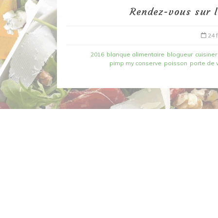
Rendez-vous sur l
24 
2016
blanque alimentaire
blogueur
cuisiner
pimp my conserve
poisson
porte de 
Dans
Recettes à base de poisson
Filet de merlan en 2 fa
fondue de poireau à l’
et tuile épicée
6 mars 2020
0