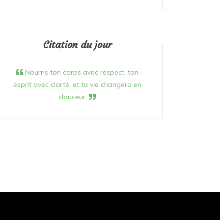
Citation du jour
Nourris ton corps avec respect, ton
esprit avec clarté, et ta vie changera en
douceur.