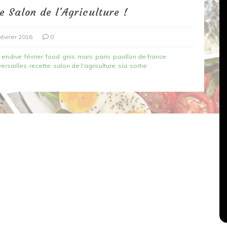
e Salon de l’Agriculture !
février 2016
0
endive
février
food
gnis
mars
paris
pavillon de france
versailles
recette
salon de l'agriculture
sia
sortie
Dans
Recettes végétariennes
Salons, rencontres et partenariats
çons,
orange
Spaghettis aux légumes rôtis
au balsamique
18 mars 2020
0