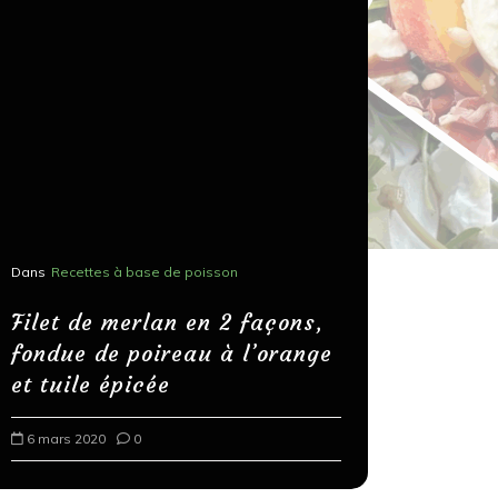
Dans
Recettes à base de poisson
Dans
Recettes
Salons, r
Filet de merlan en 2 façons,
fondue de poireau à l’orange
Spaghett
et tuile épicée
au bals
6 mars 2020
0
18 mars 202