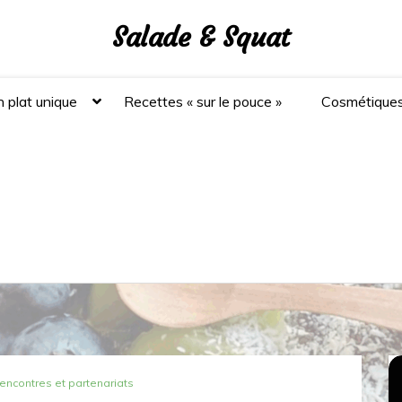
Salade & Squat
 plat unique
Recettes « sur le pouce »
Cosmétique
rencontres et partenariats