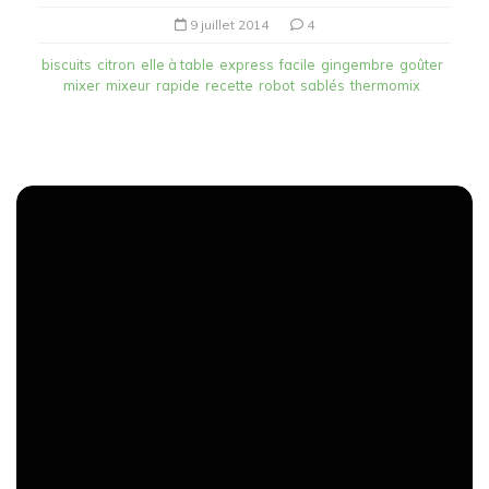
9 juillet 2014
4
biscuits
citron
elle à table
express
facile
gingembre
goûter
mixer
mixeur
rapide
recette
robot
sablés
thermomix