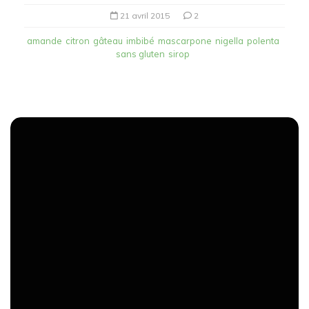
21 avril 2015
2
amande
citron
gâteau
imbibé
mascarpone
nigella
polenta
sans gluten
sirop