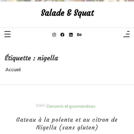
Aller
au
Salade & Squat
contenu
Étiquette :
nigella
Accueil
Dans
Desserts et gourmandises
Gateau à la polenta et au citron de
Nigella (sans gluten)