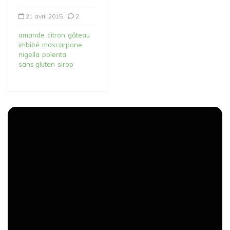
21 avril 2015
2
amande
citron
gâteau
imbibé
mascarpone
nigella
polenta
sans gluten
sirop