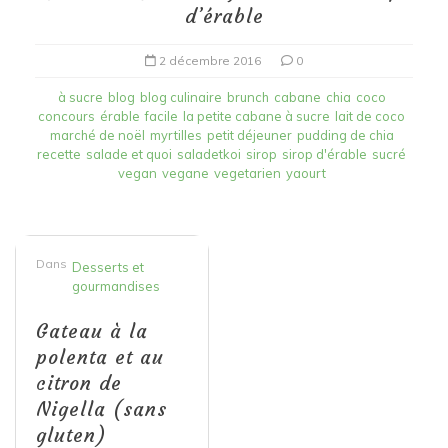
d’érable
2 décembre 2016
0
à sucre
blog
blog culinaire
brunch
cabane
chia
coco
concours
érable
facile
la petite cabane à sucre
lait de coco
marché de noël
myrtilles
petit déjeuner
pudding de chia
recette
salade et quoi
saladetkoi
sirop
sirop d'érable
sucré
vegan
vegane
vegetarien
yaourt
Dans
Desserts et
gourmandises
Gateau à la
polenta et au
citron de
Nigella (sans
gluten)