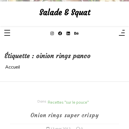
Aller
au
Salade & Squat
contenu
Étiquette :
oinion rings panco
Accueil
Dans
Recettes "sur le pouce"
Onion rings super crispy
13 mai 2012
0