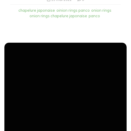
chapelure japonaise
oinion rings panco
onion rings
onion rings chapelure japonaise
panco