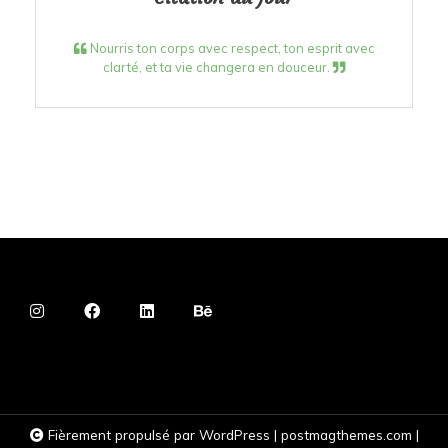
Nourris ton corps avec respect, ton esprit avec
clarté, et ta vie changera en douceur.
Fièrement propulsé par WordPress
|
postmagthemes.com
|