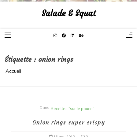
Aller
au
Salade & Squat
contenu
Étiquette :
onion rings
Accueil
Dans
Recettes "sur le pouce"
Onion rings super crispy
13 mai 2012
0