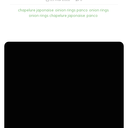
chapelure japonaise
oinion rings panco
onion rings
onion rings chapelure japonaise
panco