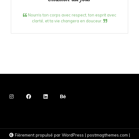
Nourris ton corps avec respect, ton esprit avec
clarté, et ta vie changera en douceur.
Fièrement propulsé par WordPress
|
postmagthemes.com
|