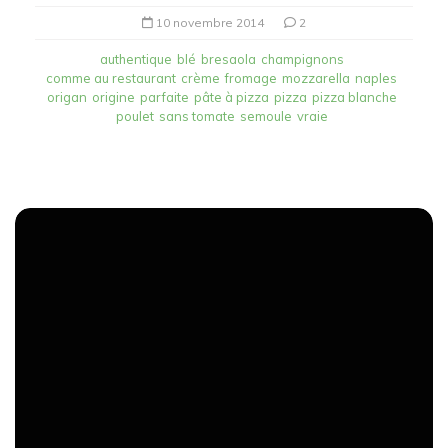
10 novembre 2014
2
authentique
blé
bresaola
champignons
comme au restaurant
crème
fromage
mozzarella
naples
origan
origine
parfaite
pâte à pizza
pizza
pizza blanche
poulet
sans tomate
semoule
vraie