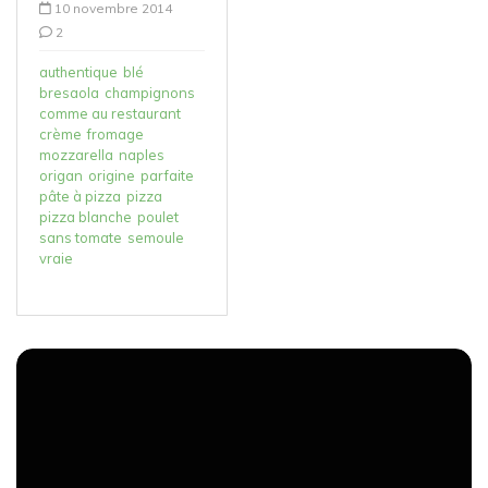
10 novembre 2014
2
authentique
blé
bresaola
champignons
comme au restaurant
crème
fromage
mozzarella
naples
origan
origine
parfaite
pâte à pizza
pizza
pizza blanche
poulet
sans tomate
semoule
vraie