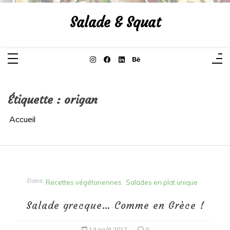
Aller
au
Salade & Squat
contenu
Étiquette :
origan
Accueil
Dans
Recettes végétariennes
Salades en plat unique
Salade grecque… Comme en Grèce !
14 août 2017
0