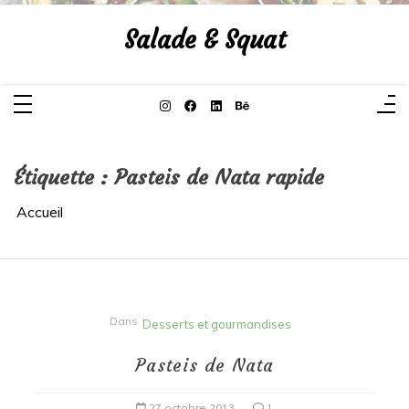
Aller
au
Salade & Squat
contenu
Étiquette :
Pasteis de Nata rapide
Accueil
Dans
Desserts et gourmandises
Pasteis de Nata
27 octobre 2013
1