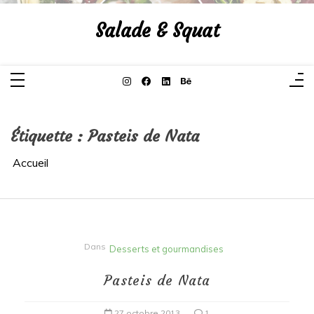
Aller
au
Salade & Squat
contenu
Étiquette :
Pasteis de Nata
Accueil
Dans
Desserts et gourmandises
Pasteis de Nata
27 octobre 2013
1