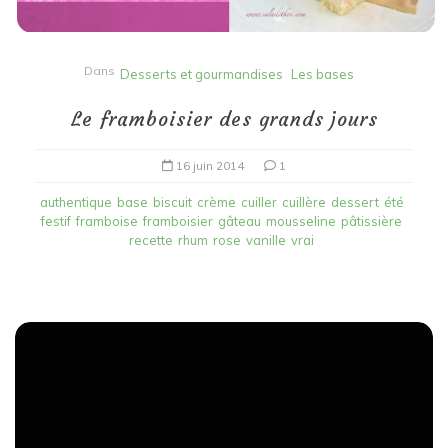
Dans
Desserts et gourmandises
Les bases
Le framboisier des grands jours
16 juin 2014
1
authentique
base
biscuit
crème
cuiller
cuillère
dessert
été
festif
framboise
framboisier
gâteau
mousseline
pâtissière
recette
rhum
rose
vanille
vrai