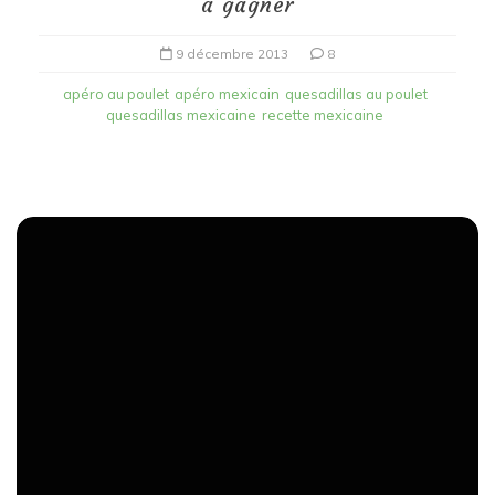
à gagner
9 décembre 2013
8
apéro au poulet
apéro mexicain
quesadillas au poulet
quesadillas mexicaine
recette mexicaine