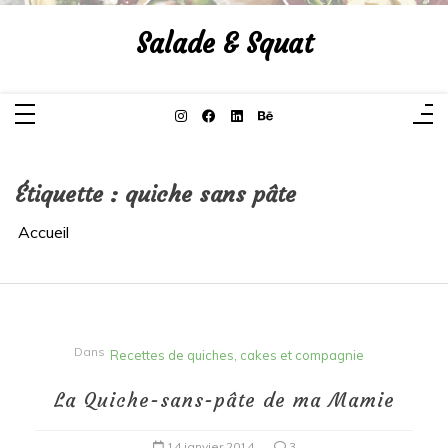
Aller
au
Salade & Squat
contenu
Étiquette :
quiche sans pâte
Accueil
Dans
Recettes de quiches, cakes et compagnie
La Quiche-sans-pâte de ma Mamie
14 janvier 2014
3