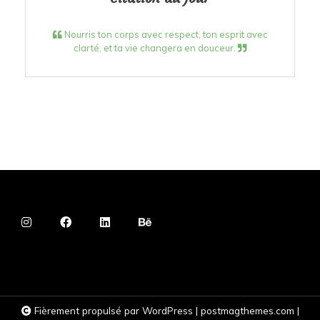
Nourris ton corps avec respect, ton esprit avec
clarté, et ta vie changera en douceur.
Fièrement propulsé par WordPress
|
postmagthemes.com
|