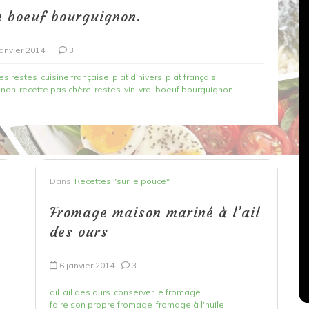
e boeuf bourguignon.
janvier 2014
3
des restes
cuisine française
plat d'hivers
plat français
gnon
recette pas chère
restes
vin
vrai boeuf bourguignon
Dans
Recettes végétariennes
Dans
Recettes "sur le pouce"
Salons, rencontres et partenariats
çons,
Fromage maison mariné à l’ail
orange
Spaghettis aux légumes rôtis
des ours
au balsamique
6 janvier 2014
3
18 mars 2020
0
ail
ail des ours
conserver le fromage
faire son propre fromage
fromage à l'huile