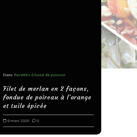
Dans
Recettes à base de poisson
Dans
Recettes
Salons, r
Filet de merlan en 2 façons,
fondue de poireau à l’orange
Spaghett
et tuile épicée
au bals
6 mars 2020
0
18 mars 202