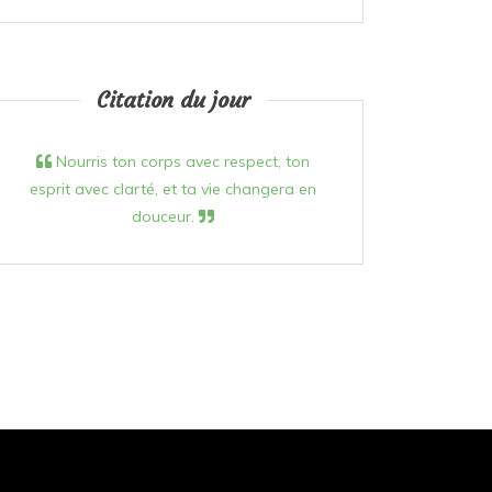
Citation du jour
Nourris ton corps avec respect, ton
esprit avec clarté, et ta vie changera en
douceur.