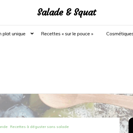
Salade & Squat
 plat unique
Recettes « sur le pouce »
Cosmétique
iande
Recettes à déguster sans salade