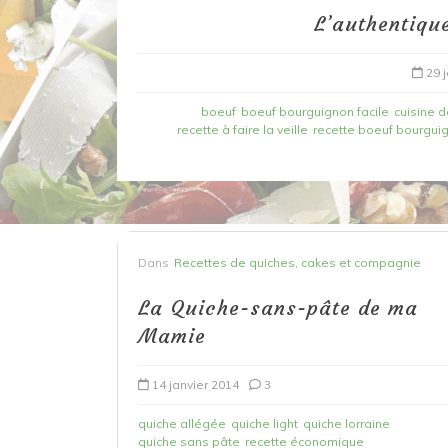
L’authentiqu
29 
boeuf
boeuf bourguignon facile
cuisine 
recette à faire la veille
recette boeuf bourgui
Dans
Recettes à base de poisson
Dans
Recettes de quiches, cakes et compagnie
Filet de merlan en 2 fa
La Quiche-sans-pâte de ma
fondue de poireau à l’
Mamie
et tuile épicée
14 janvier 2014
3
6 mars 2020
0
quiche allégée
quiche light
quiche lorraine
quiche sans pâte
recette économique