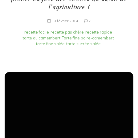
l’agriculture !
13 février 2014
7
recette facile
recette pas chère
recette rapide
tarte au camembert
Tarte fine poire-camembert
tarte fine salée
tarte sucrée salée