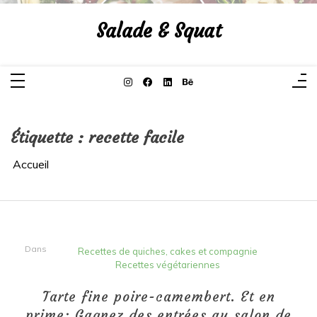
Aller
au
Salade & Squat
contenu
Étiquette :
recette facile
Accueil
Dans
Recettes de quiches, cakes et compagnie
Recettes végétariennes
Tarte fine poire-camembert. Et en
prime: Gagnez des entrées au salon de