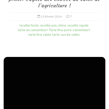
l’agriculture !
13 février 2014
7
recette facile
recette pas chère
recette rapide
tarte au camembert
Tarte fine poire-camembert
tarte fine salée
tarte sucrée salée