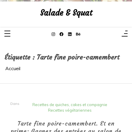
Aller
au
Salade & Squat
contenu
Étiquette :
Tarte fine poire-camembert
Accueil
Dans
Recettes de quiches, cakes et compagnie
Recettes végétariennes
Tarte fine poire-camembert. Et en
prime: Gagnez des entrées au salon de