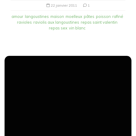
22 janvier 2011
1
amour
langoustines
maison
moelleux
pâtes
poisson
rafiné
ravioles
raviolis aux langoustines
repas saint valentin
repas sex
vin blanc