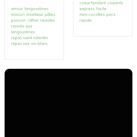
coeur fondant
coulants
amour
langoustines
express
facile
maison
moelleux
pâtes
mini-cocottes
pacs
poisson
rafiné
ravioles
rapide
raviolis aux
langoustines
repas saint valentin
repas sex
vin blanc