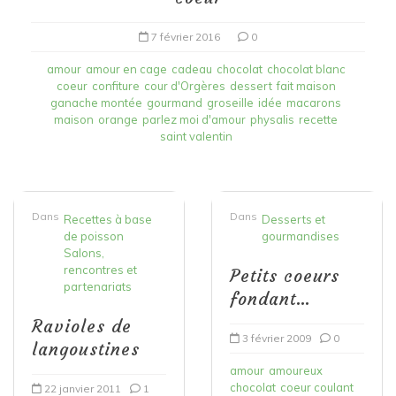
7 février 2016
0
amour
amour en cage
cadeau
chocolat
chocolat blanc
coeur
confiture
cour d'Orgères
dessert
fait maison
ganache montée
gourmand
groseille
idée
macarons
maison
orange
parlez moi d'amour
physalis
recette
saint valentin
Dans
Dans
Recettes à base
Desserts et
de poisson
gourmandises
Salons,
rencontres et
Petits coeurs
partenariats
fondant…
Ravioles de
3 février 2009
0
langoustines
amour
amoureux
chocolat
coeur coulant
22 janvier 2011
1