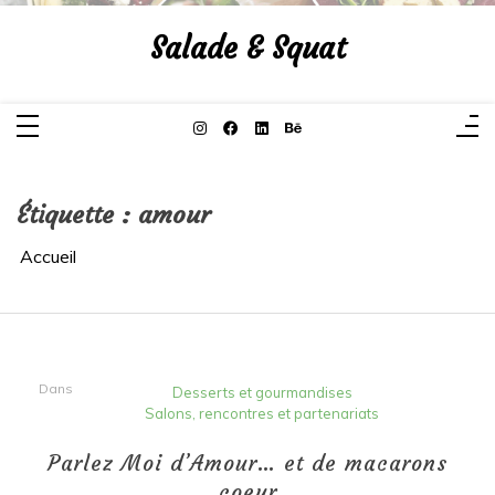
Aller
au
Salade & Squat
contenu
Étiquette :
amour
Accueil
Dans
Desserts et gourmandises
Salons, rencontres et partenariats
Parlez Moi d’Amour… et de macarons
coeur