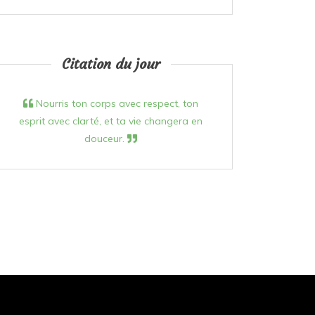
Citation du jour
Nourris ton corps avec respect, ton
esprit avec clarté, et ta vie changera en
douceur.