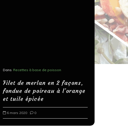
Dans
Recettes à base de poisson
Dans
Recettes
Salons, r
Filet de merlan en 2 façons,
fondue de poireau à l’orange
Spaghett
et tuile épicée
au bals
6 mars 2020
0
18 mars 202