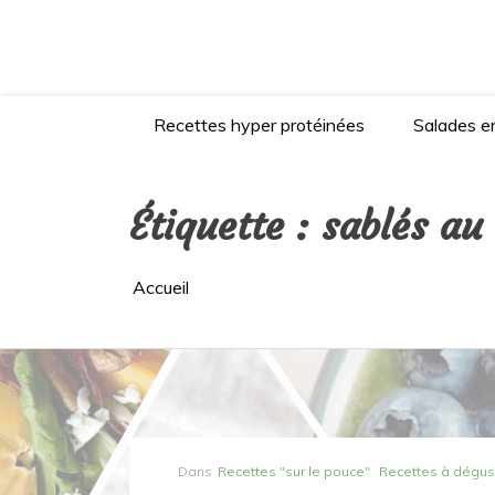
Aller
au
contenu
Recettes hyper protéinées
Salades en
Étiquette :
sablés au
Accueil
Dans
Recettes "sur le pouce"
Recettes à dégus