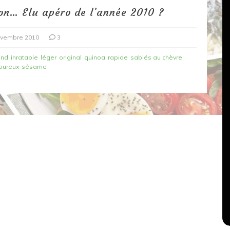
on… Elu apéro de l’année 2010 ?
ovembre 2010
3
and
inratable
léger
original
quinoa
rapide
sablés au chèvre
oureux
sésame
Dans
Recettes végétariennes
Salons, rencontres et partenariats
çons,
orange
Spaghettis aux légumes rôtis
au balsamique
18 mars 2020
0