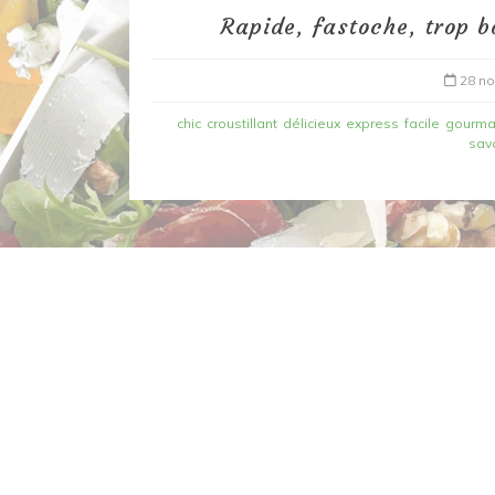
Rapide, fastoche, trop b
28 n
chic
croustillant
délicieux
express
facile
gourm
sav
Dans
Recettes à base de poisson
Filet de merlan en 2 fa
fondue de poireau à l’
et tuile épicée
6 mars 2020
0