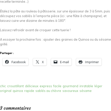
recette terminée…)
Étalez la pâte au rouleau à pâtisserie, sur une épaisseur de 3 à 5mm, puis
découpez vos sablés à l’emporte pièce (ici : une flûte à champagne), et
laissez cuire une dizaine de minutes à 180°.
Laissez refroidir avant de croquer cette tuerie !
A essayer la prochaine fois : ajouter des graines de Quinoa ou du sésame
grillé.
Partager :
Facebook
X
E-mail
Imprimer
chic
croustillant
délicieux
express
facile
gourmand
inratable
léger
original
quinoa
rapide
sablés au chèvre
savoureux
sésame
3 commentaires