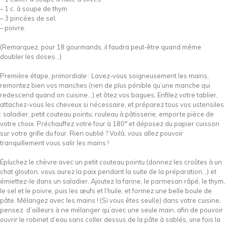
– 1 c. à soupe de thym
– 3 pincées de sel,
– poivre.
(Remarquez, pour 18 gourmands, il faudra peut-être quand même
doubler les doses…)
Première étape, primordiale : Lavez-vous soigneusement les mains,
remontez bien vos manches (rien de plus pénible qu’une manche qui
redescend quand on cuisine…) et ôtez vos bagues. Enfilez votre tablier,
attachez-vous les cheveux si nécessaire, et préparez tous vos ustensiles
: saladier, petit couteau pointu, rouleau à pâtisserie, emporte pièce de
votre choix. Préchauffez votre four à 180° et déposez du papier cuisson
sur votre grille du four. Rien oublié ? Voilà, vous allez pouvoir
tranquillement vous salir les mains !
Épluchez le chèvre avec un petit couteau pointu (donnez les croûtes à un
chat glouton, vous aurez la paix pendant la suite de la préparation…) et
émiettez-le dans un saladier. Ajoutez la farine, le parmesan râpé, le thym,
le sel et le poivre, puis les œufs et l’huile, et formez une belle boule de
pâte. Mélangez avec les mains ! (Si vous êtes seul(e) dans votre cuisine,
pensez d’ailleurs à ne mélanger qu’avec une seule main, afin de pouvoir
ouvrir le robinet d’eau sans coller dessus de la pâte à sablés, une fois la