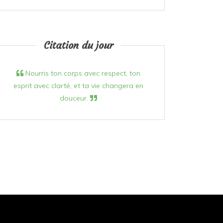
Citation du jour
Nourris ton corps avec respect, ton
esprit avec clarté, et ta vie changera en
douceur.