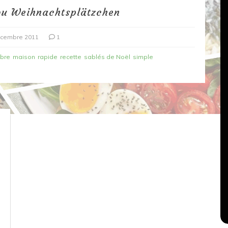
ou Weihnachtsplätzchen
écembre 2011
1
bre
maison
rapide
recette
sablés de Noël
simple
Dans
Recettes végétariennes
Salons, rencontres et partenariats
çons,
orange
Spaghettis aux légumes rôtis
au balsamique
18 mars 2020
0