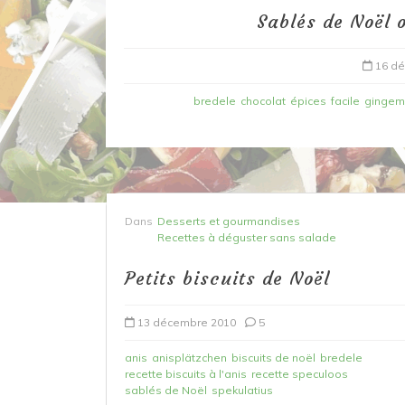
Sablés de Noël 
16 d
bredele
chocolat
épices
facile
gingem
Dans
Desserts et gourmandises
Dans
Recettes à base de poisson
Recettes à déguster sans salade
Filet de merlan en 2 fa
Petits biscuits de Noël
fondue de poireau à l’
et tuile épicée
13 décembre 2010
5
6 mars 2020
0
anis
anisplätzchen
biscuits de noël
bredele
recette biscuits à l'anis
recette speculoos
sablés de Noël
spekulatius