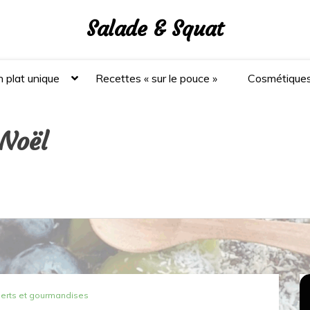
Salade & Squat
 plat unique
Recettes « sur le pouce »
Cosmétique
 Noël
erts et gourmandises