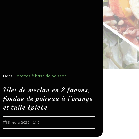
Dans
Recettes à base de poisson
Dans
Recettes
Salons, r
Filet de merlan en 2 façons,
fondue de poireau à l’orange
Spaghett
et tuile épicée
au bals
6 mars 2020
0
18 mars 202