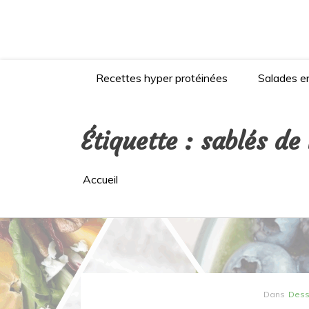
Aller
au
contenu
Recettes hyper protéinées
Salades en
Étiquette :
sablés de
Accueil
Dans
Dess