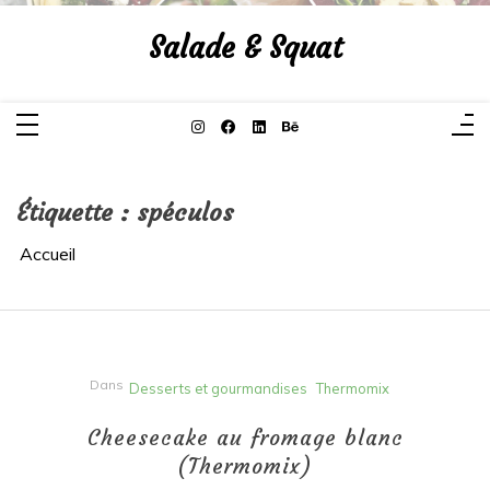
Aller
au
Salade & Squat
contenu
Étiquette :
spéculos
Accueil
Dans
Desserts et gourmandises
Thermomix
Cheesecake au fromage blanc
(Thermomix)