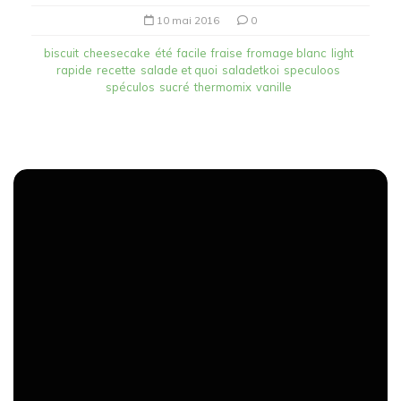
10 mai 2016
0
biscuit
cheesecake
été
facile
fraise
fromage blanc
light
rapide
recette
salade et quoi
saladetkoi
speculoos
spéculos
sucré
thermomix
vanille