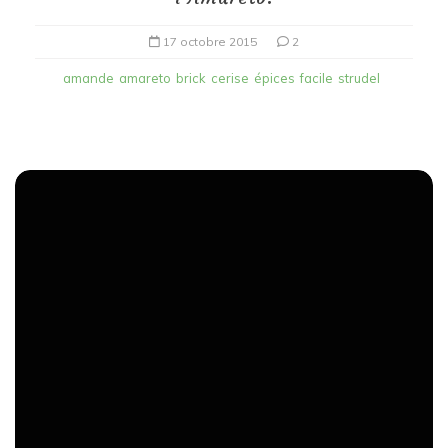
17 octobre 2015
2
amande
amareto
brick
cerise
épices
facile
strudel