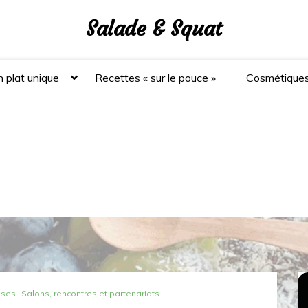
Salade & Squat
 plat unique
Recettes « sur le pouce »
Cosmétique
ises
Salons, rencontres et partenariats