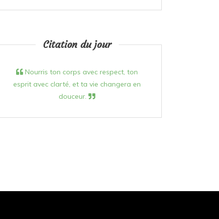
Citation du jour
Nourris ton corps avec respect, ton
esprit avec clarté, et ta vie changera en
douceur.