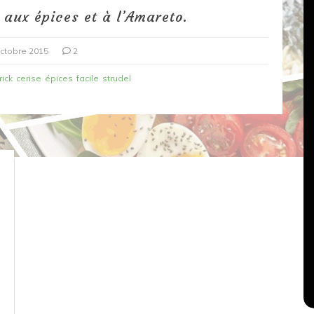
, aux épices et à l’Amareto.
ctobre 2015
2
rick
cerise
épices
facile
strudel
Dans
Recettes végétariennes
Salons, rencontres et partenariats
çons,
orange
Spaghettis aux légumes rôtis
au balsamique
18 mars 2020
0