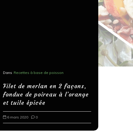
Dans
Recettes à base de poisson
Dans
Recettes
Salons, r
Filet de merlan en 2 façons,
fondue de poireau à l’orange
Spaghett
et tuile épicée
au bals
6 mars 2020
0
18 mars 202