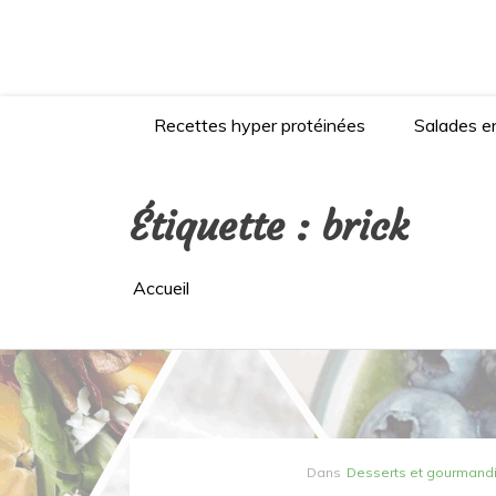
Aller
au
contenu
Recettes hyper protéinées
Salades en
Étiquette :
brick
Accueil
Dans
Desserts et gourmand