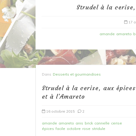
Strudel à la cerise
17 o
amande
amareto
b
Dans
Desserts et gourmandises
Dans
Recettes à base de poisson
Strudel à la cerise, aux épices
Filet de merlan en 2 fa
et à l’Amareto
fondue de poireau à l’
et tuile épicée
16 octobre 2015
2
6 mars 2020
0
amande
amareto
anis
brick
cannelle
cerise
épices
facile
octobre
rose
stridule