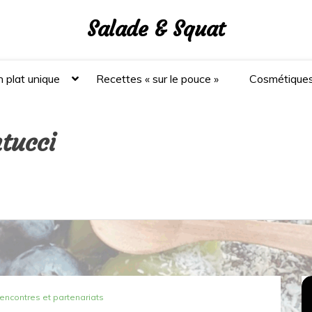
Salade & Squat
 plat unique
Recettes « sur le pouce »
Cosmétique
ntucci
rencontres et partenariats