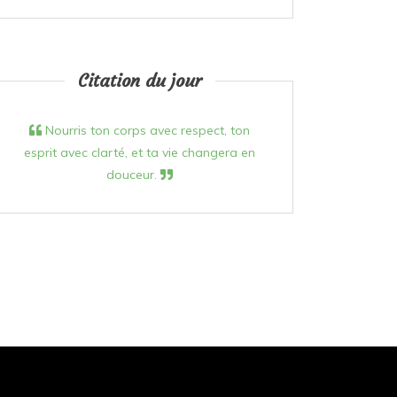
Citation du jour
Nourris ton corps avec respect, ton
esprit avec clarté, et ta vie changera en
douceur.