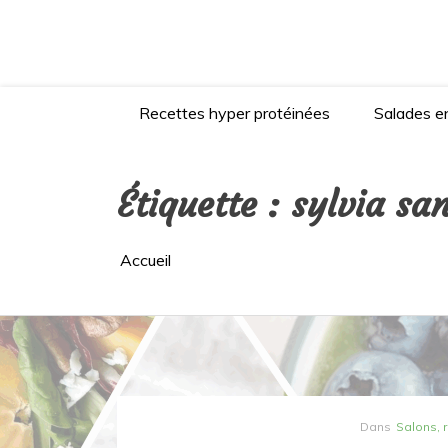
Aller
au
contenu
Recettes hyper protéinées
Salades en
Étiquette :
sylvia sa
Accueil
Dans
Salons, 