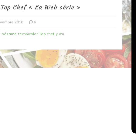
 Top Chef « La Web série »
ovembre 2010
6
n
sésame
technicolor
Top chef
yuzu
Dans
Recettes végétariennes
Salons, rencontres et partenariats
çons,
orange
Spaghettis aux légumes rôtis
au balsamique
18 mars 2020
0