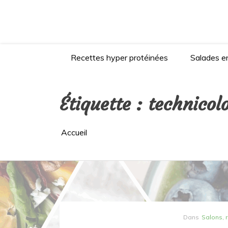
Aller
au
contenu
Recettes hyper protéinées
Salades en
Étiquette :
technicol
Accueil
Dans
Salons, 