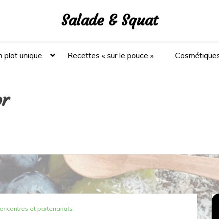
Salade & Squat
 plat unique
Recettes « sur le pouce »
Cosmétique
or
rencontres et partenariats