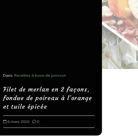
Dans
Recettes à base de poisson
Dans
Recettes
Salons, r
Filet de merlan en 2 façons,
fondue de poireau à l’orange
Spaghett
et tuile épicée
au bals
6 mars 2020
0
18 mars 202