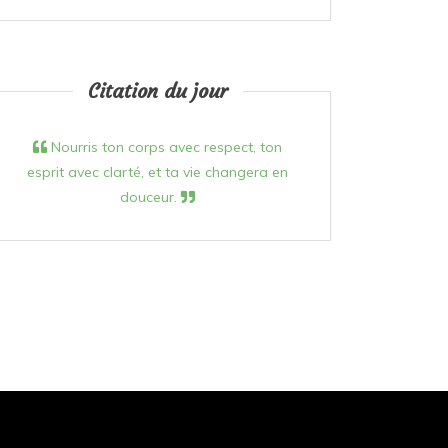
Citation du jour
Nourris ton corps avec respect, ton
esprit avec clarté, et ta vie changera en
douceur.