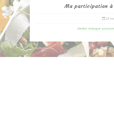
Ma participation à
23 n
dexter
mangue
poisso
Dans
Recettes à base de poisson
Filet de merlan en 2 fa
fondue de poireau à l’
et tuile épicée
6 mars 2020
0