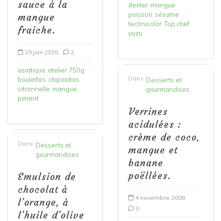
sauce à la
dexter
mangue
poisson
sésame
mangue
technicolor
Top chef
fraiche.
yuzu
29 juin 2015
2
asiatique
atelier 750g
Dans
boulettes
chipolatas
Desserts et
citronnelle
mangue
gourmandises
piment
Verrines
acidulées :
crème de coco,
Dans
Desserts et
mangue et
gourmandises
banane
poëllées.
Emulsion de
chocolat à
4 novembre 2008
l’orange, à
0
l’huile d’olive