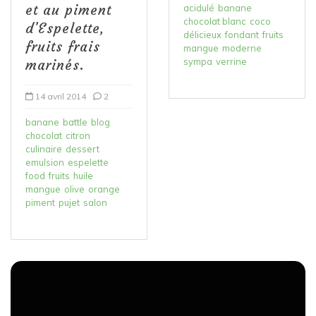
et au piment
acidulé
banane
chocolat blanc
coco
d’Espelette,
délicieux
fondant
fruits
fruits frais
mangue
moderne
sympa
verrine
marinés.
14 avril 2014
2
banane
battle
blog
chocolat
citron
culinaire
dessert
emulsion
espelette
food
fruits
huile
mangue
olive
orange
piment
pujet
salon