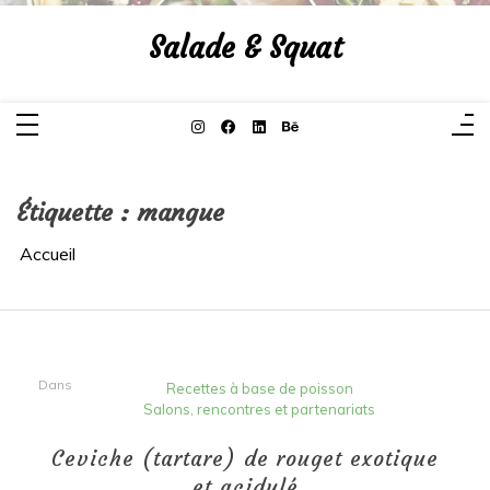
Aller
au
Salade & Squat
contenu
Étiquette :
mangue
Accueil
Dans
Recettes à base de poisson
Salons, rencontres et partenariats
Ceviche (tartare) de rouget exotique
et acidulé