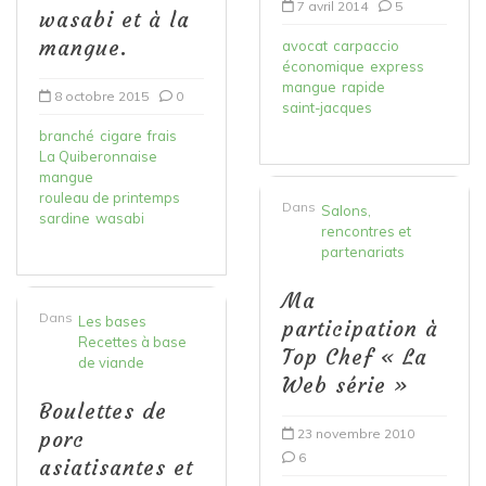
7 avril 2014
5
wasabi et à la
mangue.
avocat
carpaccio
économique
express
mangue
rapide
8 octobre 2015
0
saint-jacques
branché
cigare
frais
La Quiberonnaise
mangue
rouleau de printemps
Dans
Salons,
sardine
wasabi
rencontres et
partenariats
Ma
Dans
Les bases
participation à
Recettes à base
Top Chef « La
de viande
Web série »
Boulettes de
23 novembre 2010
porc
6
asiatisantes et