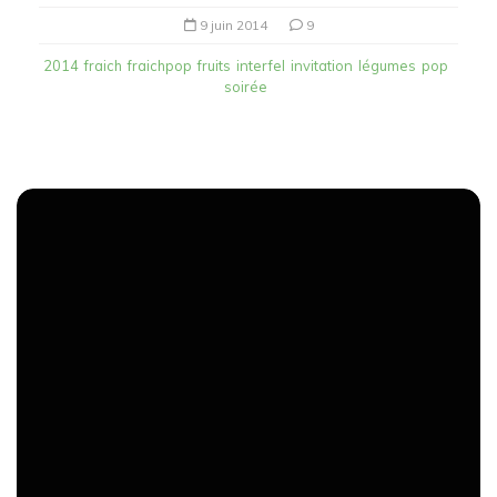
9 juin 2014
9
2014
fraich
fraichpop
fruits
interfel
invitation
légumes
pop
soirée