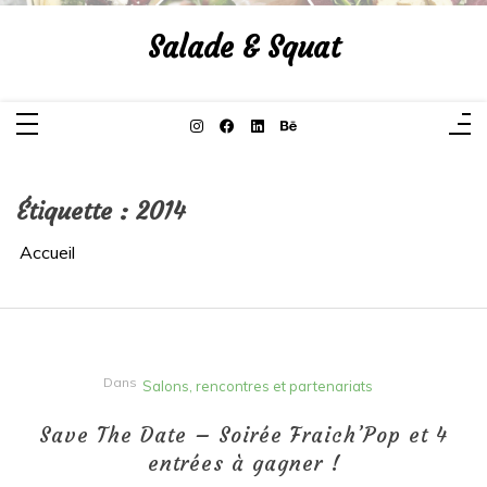
Aller
au
Salade & Squat
contenu
Étiquette :
2014
Accueil
Dans
Salons, rencontres et partenariats
Save The Date – Soirée Fraich’Pop et 4
entrées à gagner !