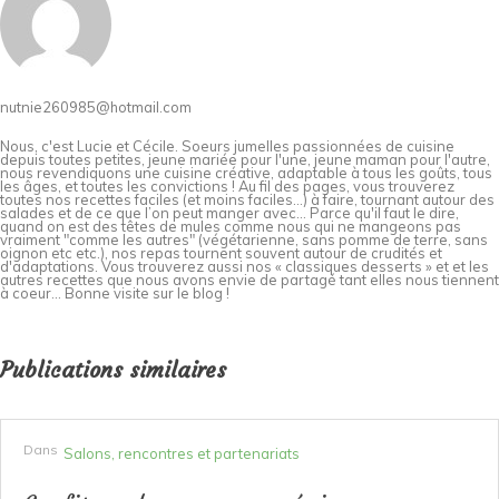
nutnie260985@hotmail.com
Nous, c'est Lucie et Cécile. Soeurs jumelles passionnées de cuisine
depuis toutes petites, jeune mariée pour l'une, jeune maman pour l'autre,
nous revendiquons une cuisine créative, adaptable à tous les goûts, tous
les âges, et toutes les convictions ! Au fil des pages, vous trouverez
toutes nos recettes faciles (et moins faciles…) à faire, tournant autour des
salades et de ce que l’on peut manger avec… Parce qu'il faut le dire,
quand on est des têtes de mules comme nous qui ne mangeons pas
vraiment "comme les autres" (végétarienne, sans pomme de terre, sans
oignon etc etc.), nos repas tournent souvent autour de crudités et
d'adaptations. Vous trouverez aussi nos « classiques desserts » et et les
autres recettes que nous avons envie de partagé tant elles nous tiennent
à coeur... Bonne visite sur le blog !
Publications similaires
Dans
Salons, rencontres et partenariats