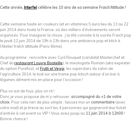
Cette année,
Interfel
célèbre les 10 ans de sa semaine Fraich’Attitude !
Cette semaine haute en couleurs (et en vitamines !) aura lieu du 13 au 22
juin 2014 dans toute la France, où des milliers d’évènements seront
organisés. Pour inaugurer la chose, j’ai été conviée à la soirée Fraich’pop
le jeudi 12 juin 2014 de 19h à 23h dans une ambiance pop et kitch à
l’Atelier fraîch’attitude (Paris 8ème).
Au programme : rencontre avec Cyril Rouquet (candidat Masterchef et
Chef du
restaurant Louvre Bouteille
), le mixologiste Romain (aka expexter
du siphon Purefizz), et
Frutti et Veggi
, les superstars du salon de
l’agriculture 2014, le tout sur une trame pop-kitsch autour d’un bar à
légumes dément mis en place pour l’occasion !
Plus on est de fous, plus on rit !
Donc je vous propose de m’y retrouver,
accompagné du +1 de votre
choix
. Pour cela rien de plus simple : laissez moi un
commentaire
(avec
votre mail) et je tirerai au sort les 4 personnes qui gagneront leur ticket
d’entrée à cet event so VIP ! Vous avez jusqu’au
11 juin 2014 à 12h00
!
Bonne chance !