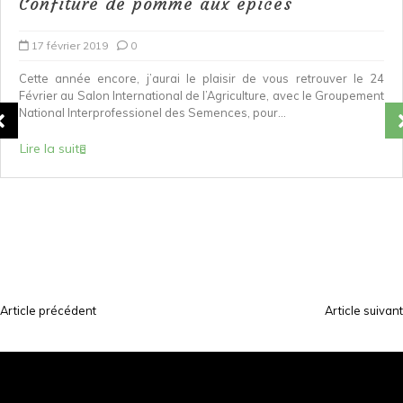
Confiture de pomme aux épices
17 février 2019
0
Cette année encore, j’aurai le plaisir de vous retrouver le 24
Février au Salon International de l’Agriculture, avec le Groupement
National Interprofessionel des Semences, pour...
Lire la suite
Article précédent
Article suivant
N
a
v
i