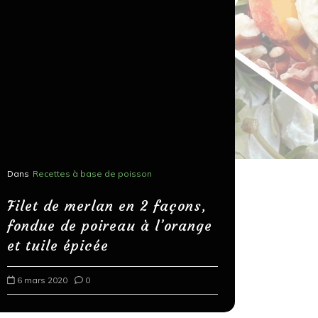
Dans
Recettes à base de poisson
Dans
Recettes
Salons, r
Filet de merlan en 2 façons,
fondue de poireau à l’orange
Spaghett
et tuile épicée
au bals
6 mars 2020
0
18 mars 202