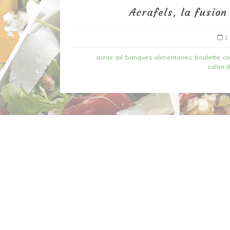
Acrafels, la fusion 
1
acras
ail
banques alimentaires
boulette
co
salon d
Dans
Recettes à base de poisson
Filet de merlan en 2 fa
fondue de poireau à l’
et tuile épicée
6 mars 2020
0