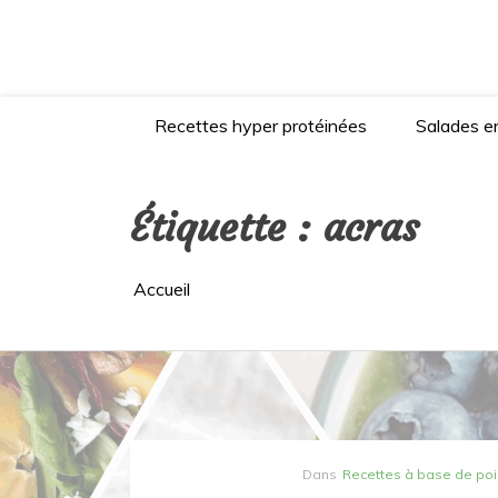
Aller
au
contenu
Recettes hyper protéinées
Salades en
Étiquette :
acras
Accueil
Dans
Recettes à base de po