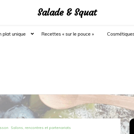
Salade & Squat
 plat unique
Recettes « sur le pouce »
Cosmétique
isson
Salons, rencontres et partenariats