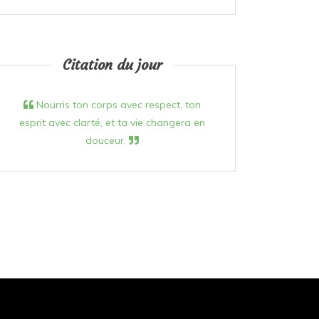
Citation du jour
Nourris ton corps avec respect, ton
esprit avec clarté, et ta vie changera en
douceur.