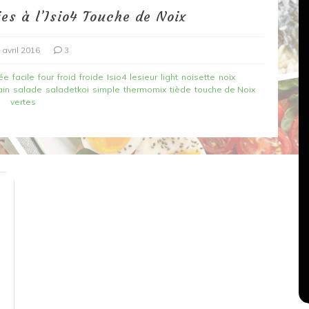
ies à l’Isio4 Touche de Noix
 avril 2016
3
ée
facile
four
froid
froide
Isio4
lesieur
light
noisette
noix
ain
salade
saladetkoi
simple
thermomix
tiède
touche de Noix
vertes
Dans
Recettes végétariennes
Salons, rencontres et partenariats
çons,
orange
Spaghettis aux légumes rôtis
au balsamique
18 mars 2020
0