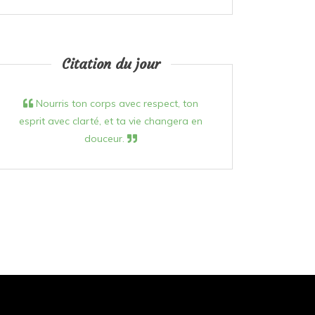
Citation du jour
Nourris ton corps avec respect, ton
esprit avec clarté, et ta vie changera en
douceur.