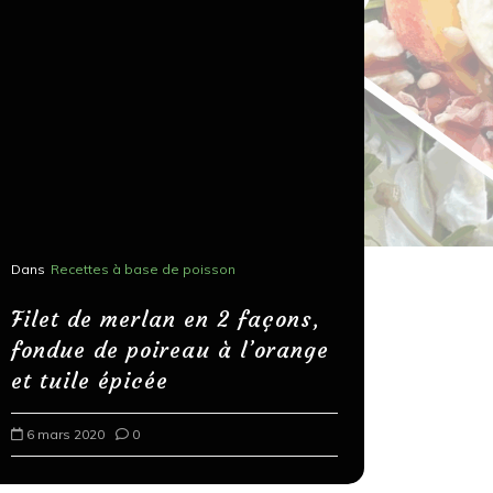
Dans
Recettes à base de poisson
Dans
Recettes
Salons, r
Filet de merlan en 2 façons,
fondue de poireau à l’orange
Spaghett
et tuile épicée
au bals
6 mars 2020
0
18 mars 202