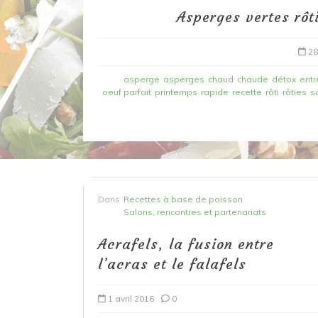
Asperges vertes rôt
28
asperge
asperges
chaud
chaude
détox
entr
oeuf parfait
printemps
rapide
recette
rôti
rôties
s
Dans
Recettes à base de poisson
Dans
Recettes à base de poisson
Filet de merlan en 2 fa
Salons, rencontres et partenariats
fondue de poireau à l’
Acrafels, la fusion entre
et tuile épicée
l’acras et le falafels
6 mars 2020
0
1 avril 2016
0