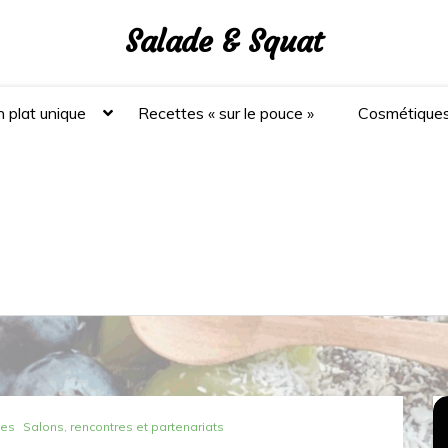
Salade & Squat
 plat unique
Recettes « sur le pouce »
Cosmétique
nes
Salons, rencontres et partenariats