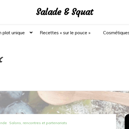
Salade & Squat
 plat unique
Recettes « sur le pouce »
Cosmétique
x
ande
Salons, rencontres et partenariats