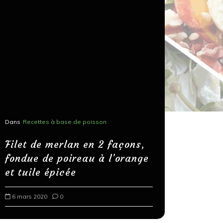
Dans
Recettes à base de poisson
Dans
Recettes
Salons, r
Filet de merlan en 2 façons,
fondue de poireau à l’orange
Spaghett
et tuile épicée
au bals
6 mars 2020
0
18 mars 202