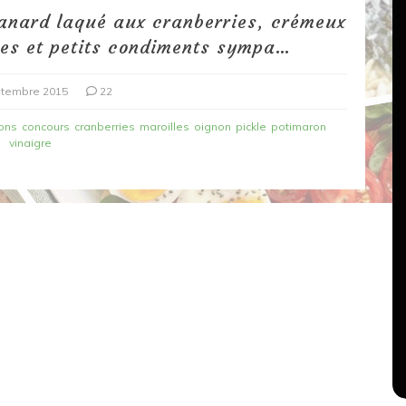
anard laqué aux cranberries, crémeux
les et petits condiments sympa…
ptembre 2015
22
ons
concours
cranberries
maroilles
oignon
pickle
potimaron
vinaigre
Dans
Recettes végétariennes
Salons, rencontres et partenariats
çons,
orange
Spaghettis aux légumes rôtis
au balsamique
18 mars 2020
0