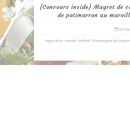
{Concours inside} Magret de c
de potimarron au maroil
28 se
aigre doux
canard
cerfeuil
champagne de vigner
Dans
Recettes à base de poisson
Filet de merlan en 2 fa
fondue de poireau à l’
et tuile épicée
6 mars 2020
0