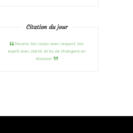
Citation du jour
Nourris ton corps avec respect, ton
esprit avec clarté, et ta vie changera en
douceur.