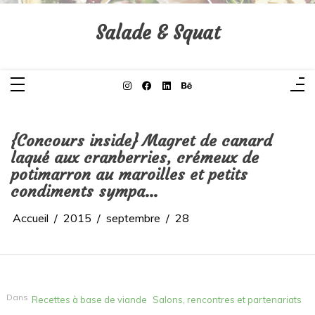
Aller
au
contenu
Salade & Squat
{Concours inside} Magret de canard
laqué aux cranberries, crémeux de
potimarron au maroilles et petits
condiments sympa…
Accueil
2015
septembre
28
Dans
Recettes à base de viande
Salons, rencontres et partenariats