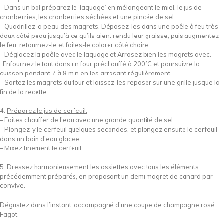
– Dans un bol préparez le ‘laquage’ en mélangeant le miel, le jus de
cranberries, les cranberries séchées et une pincée de sel.
– Quadrillez la peau des magrets. Déposez-les dans une poêle à feu très
doux côté peau jusqu’à ce qu’ils aient rendu leur graisse, puis augmentez
le feu, retournez-le et faites-le colorer côté chaire.
– Déglacez la poêle avec le laquage et Arrosez bien les magrets avec.
. Enfournez le tout dans un four préchauffé à 200°C et poursuivre la
cuisson pendant 7 à 8 min en les arrosant régulièrement.
– Sortez les magrets du four et laissez-les reposer sur une grille jusque la
fin de la recette.
4.
Préparez le jus de cerfeuil.
– Faites chauffer de l’eau avec une grande quantité de sel.
– Plongez-y le cerfeuil quelques secondes, et plongez ensuite le cerfeuil
dans un bain d’eau glacée.
– Mixez finement le cerfeuil.
5. Dressez harmonieusement les assiettes avec tous les éléments
précédemment préparés, en proposant un demi magret de canard par
convive.
Dégustez dans l’instant, accompagné d’une coupe de champagne rosé
Fagot.