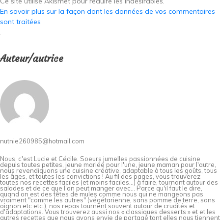
Ce site utilise Akismet pour réduire les indésirables.
En savoir plus sur la façon dont les données de vos commentaires
sont traitées
.
Auteur/autrice
nutnie260985@hotmail.com
Nous, c'est Lucie et Cécile. Soeurs jumelles passionnées de cuisine
depuis toutes petites, jeune mariée pour l'une, jeune maman pour l'autre,
nous revendiquons une cuisine créative, adaptable à tous les goûts, tous
les âges, et toutes les convictions ! Au fil des pages, vous trouverez
toutes nos recettes faciles (et moins faciles…) à faire, tournant autour des
salades et de ce que l’on peut manger avec… Parce qu'il faut le dire,
quand on est des têtes de mules comme nous qui ne mangeons pas
vraiment "comme les autres" (végétarienne, sans pomme de terre, sans
oignon etc etc.), nos repas tournent souvent autour de crudités et
d'adaptations. Vous trouverez aussi nos « classiques desserts » et et les
autres recettes que nous avons envie de partagé tant elles nous tiennent