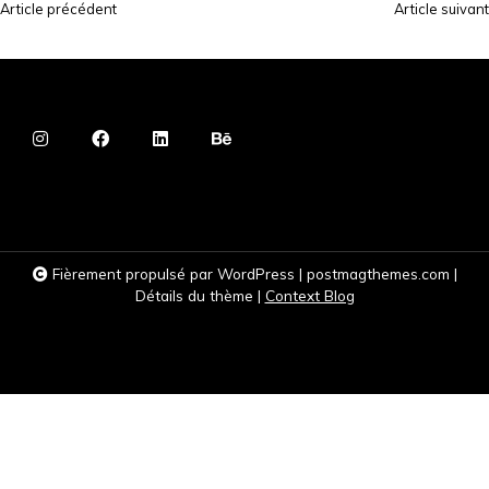
Article précédent
Article suivant
N
a
v
i
g
a
t
i
Fièrement propulsé par WordPress
|
postmagthemes.com
|
o
Détails du thème
|
Context Blog
n
d
e
l
’