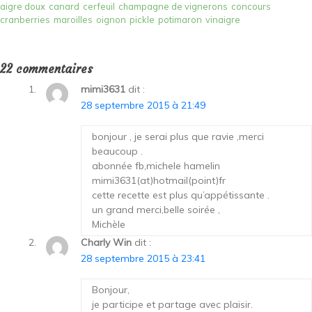
aigre doux
canard
cerfeuil
champagne de vignerons
concours
cranberries
maroilles
oignon
pickle
potimaron
vinaigre
22 commentaires
mimi3631
dit :
28 septembre 2015 à 21:49
bonjour , je serai plus que ravie ,merci
beaucoup .
abonnée fb,michele hamelin
mimi3631(at)hotmail(point)fr
cette recette est plus qu’appétissante .
un grand merci,belle soirée ,
Michèle
Charly Win
dit :
28 septembre 2015 à 23:41
Bonjour,
je participe et partage avec plaisir.