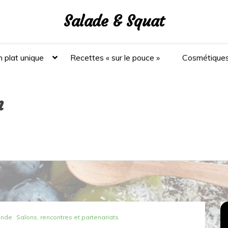
Salade & Squat
 plat unique
Recettes « sur le pouce »
Cosmétique
n
ande
Salons, rencontres et partenariats