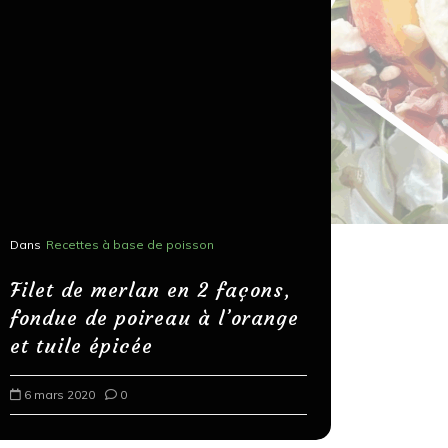
Dans
Recettes à base de poisson
Dans
Recettes
Salons, r
Filet de merlan en 2 façons,
fondue de poireau à l’orange
Spaghett
et tuile épicée
au bals
6 mars 2020
0
18 mars 202