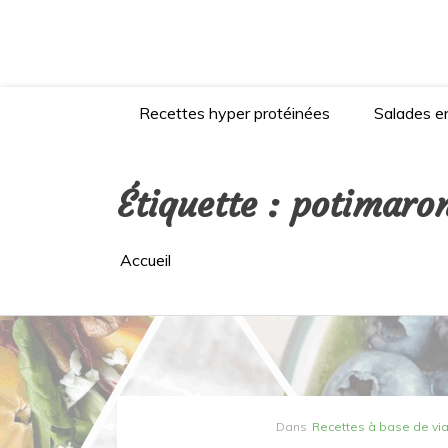
Aller
au
contenu
Recettes hyper protéinées
Salades en
Étiquette :
potimaro
Accueil
Dans
Recettes à base de vi