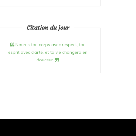
Citation du jour
Nourris ton corps avec respect, ton
esprit avec clarté, et ta vie changera en
douceur.