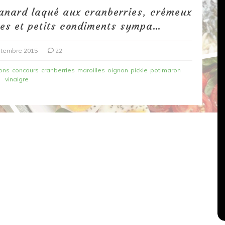
anard laqué aux cranberries, crémeux
les et petits condiments sympa…
ptembre 2015
22
ons
concours
cranberries
maroilles
oignon
pickle
potimaron
vinaigre
Dans
Recettes végétariennes
Salons, rencontres et partenariats
çons,
orange
Spaghettis aux légumes rôtis
au balsamique
18 mars 2020
0