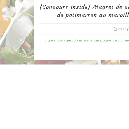
{Concours inside} Magret de c
de potimarron au maroil
28 se
aigre doux
canard
cerfeuil
champagne de vigner
Dans
Recettes à base de poisson
Filet de merlan en 2 fa
fondue de poireau à l’
et tuile épicée
6 mars 2020
0