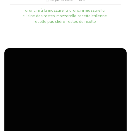
arancini à la mozzarella
arancini mozzarella
cuisine des restes
mozzarella
recette italienne
recette pas chère
restes de risotto