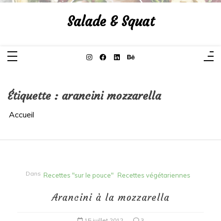
Aller
au
Salade & Squat
contenu
Étiquette :
arancini mozzarella
Accueil
Dans
Recettes "sur le pouce"
Recettes végétariennes
Arancini à la mozzarella
15 juillet 2012
3