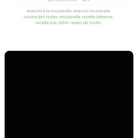
arancini à la mozzarella
arancini mozzarella
cuisine des restes
mozzarella
recette italienne
recette pas chère
restes de risotto