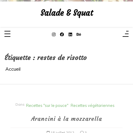
Aller
au
Salade & Squat
contenu
Étiquette :
restes de risotto
Accueil
Dans
Recettes "sur le pouce"
Recettes végétariennes
Arancini à la mozzarella
15 juillet 2012
3