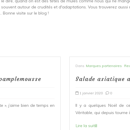
ut le dire, quand on est des têtes de mules comme nous qui ne ma
t souvent autour de crudités et d'adaptations. Vous trouverez aussi 
 Bonne visite sur le blog !
Dans
Marques partenaires
Rec
t pamplemousse
Salade asiatique a
1 janvier 2020
0
te », j’aime bien de temps en
Il y a quelques Noël de c
Véritable, qui depuis tourne à
Lire la suite