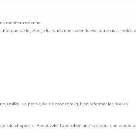
sine méditerranéenne.
utôt que de le jeter, je lui rends une seconde vie, toute aussi noble e
ser au milieu un petit cube de mozzarella, bien refermer les boules.
ans la chapelure. Renouveler l’opération une fois pour une croute plu