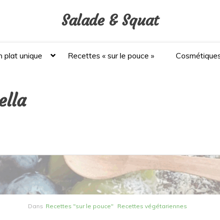
Salade & Squat
 plat unique
Recettes « sur le pouce »
Cosmétique
ella
Dans
Recettes "sur le pouce"
Recettes végétariennes