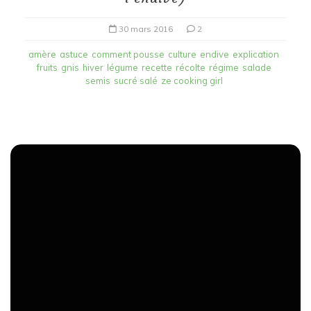
30 mars 2016
2
amère
astuce
comment pousse
culture
endive
explication
fruits
gnis
hiver
légume
recette
récolte
régime
salade
semis
sucré salé
ze cooking girl